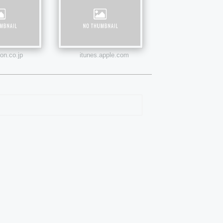
n.co.jp
itunes.apple.com