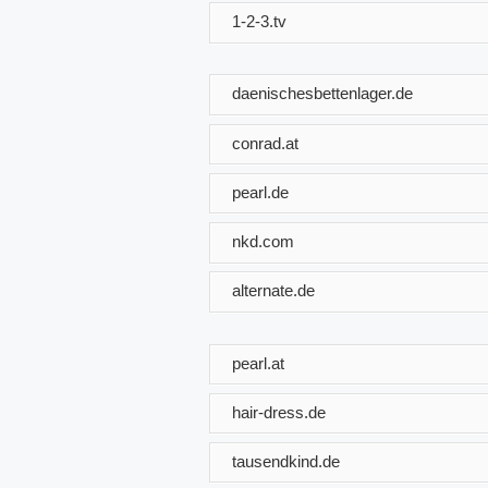
1-2-3.tv
daenischesbettenlager.de
conrad.at
pearl.de
nkd.com
alternate.de
pearl.at
hair-dress.de
tausendkind.de