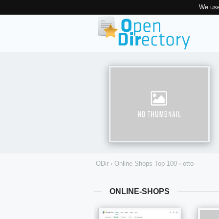
We use
ODir
›
Online-Shops Top 100
›
otto
ONLINE-SHOPS