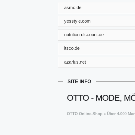
asmc.de
yesstyle.com
nutrition-discount.de
itsco.de
azarius.net
SITE INFO
OTTO - MODE, M
OTTO Online-Shop » Über 4.000 Mark