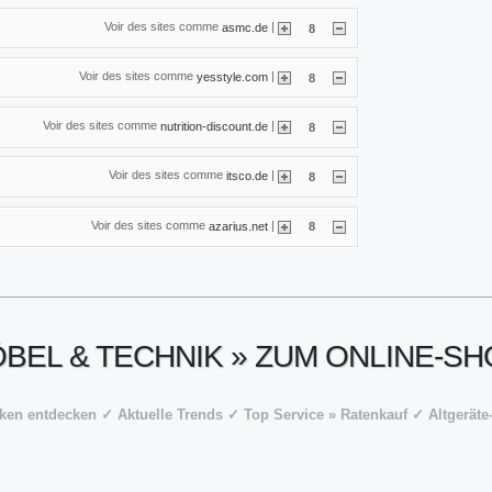
Voir des sites comme
|
asmc.de
8
Voir des sites comme
|
yesstyle.com
8
Voir des sites comme
|
nutrition-discount.de
8
Voir des sites comme
|
itsco.de
8
Voir des sites comme
|
azarius.net
8
ÖBEL & TECHNIK » ZUM ONLINE-S
en entdecken ✓ Aktuelle Trends ✓ Top Service » Ratenkauf ✓ Altgerät