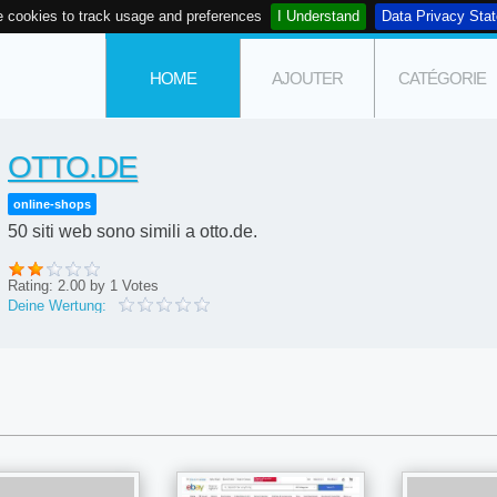
 cookies to track usage and preferences
I Understand
Data Privacy Sta
HOME
AJOUTER
CATÉGORIE
OTTO.DE
online-shops
50 siti web sono simili a otto.de.
Rating:
2.00
by
1
Votes
Deine Wertung: