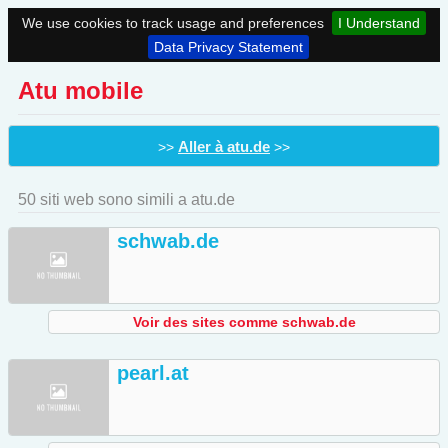
We use cookies to track usage and preferences
I Understand
Data Privacy Statement
Atu mobile
Aller à atu.de
>>
>>
50 siti web sono simili a atu.de
schwab.de
Voir des sites comme schwab.de
pearl.at