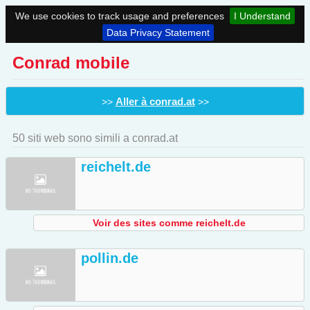
We use cookies to track usage and preferences
I Understand
Data Privacy Statement
Conrad mobile
Aller à conrad.at
>>
>>
50 siti web sono simili a conrad.at
reichelt.de
Voir des sites comme reichelt.de
pollin.de