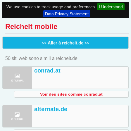
We use cookies to track usage and preferences
I Understand
Data Privacy Statement
Reichelt mobile
Aller à reichelt.de
>>
>>
50 siti web sono simili a reichelt.de
conrad.at
Voir des sites comme conrad.at
alternate.de