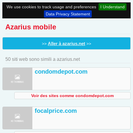
We use cookies to track usage and preferences
I Understand
Data Privacy Statement
Azarius mobile
Aller à azarius.net
>>
>>
50 siti web sono simili a azarius.net
condomdepot.com
Voir des sites comme condomdepot.com
focalprice.com