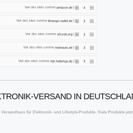
Voir des sites comme
|
amazon.de
4
Voir des sites comme
|
limango-outlet.de
3
Voir des sites comme
|
uhrzeit.org
3
Voir des sites comme
|
meinauto.de
3
Voir des sites comme
|
rbh-helishop.de
3
EKTRONIK-VERSAND IN DEUTSCHL
 Versandhaus für Elektronik- und Lifestyle-Produkte. Viele Produkte jet