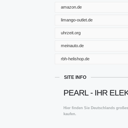
amazon.de
limango-outlet.de
uhrzeit.org
meinauto.de
rbh-helishop.de
SITE INFO
PEARL - IHR EL
Hier finden Sie Deutschlands großes
kaufen.