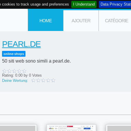
 cookies to track usage and preferences
I Understand
Data Privacy Sta
HOME
AJOUTER
CATÉGORIE
PEARL.DE
online-shops
50 siti web sono simili a pearl.de.
Rating:
0.00
by
0
Votes
Deine Wertung: