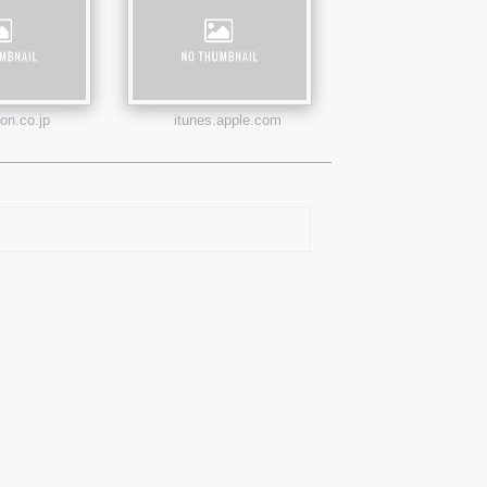
n.co.jp
itunes.apple.com