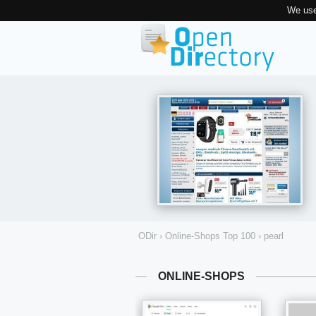
We use
ODir
›
Online-Shops Top 100
›
pearl
ONLINE-SHOPS