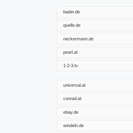
bader.de
quelle.de
neckermann.de
pearl.at
1-2-3.tv
universal.at
conrad.at
ebay.de
windeln.de