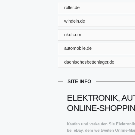
roller.de
windeln.de
nkd.com
automobile.de
daenischesbettenlager.de
SITE INFO
ELEKTRONIK, A
ONLINE-SHOPPIN
Kaufen und verkaufen Sie Elektronik
bei eBay, dem weltweiten Online-Mar