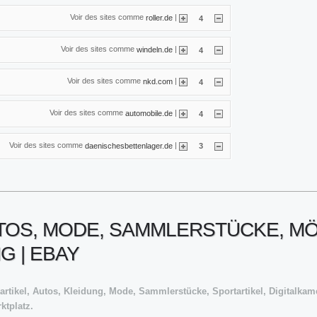
Voir des sites comme
|
roller.de
4
Voir des sites comme
|
windeln.de
4
Voir des sites comme
|
nkd.com
4
Voir des sites comme
|
automobile.de
4
Voir des sites comme
|
daenischesbettenlager.de
3
UTOS, MODE, SAMMLERSTÜCKE, M
G | EBAY
artikel, Autos, Kleidung, Mode, Sammlerstücke, Sportartikel, Digitalkam
ktplatz.