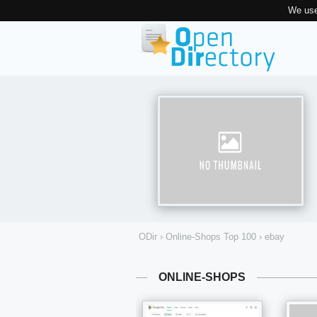
We use
ODir
›
Online-Shops Top 100
›
ebay
ONLINE-SHOPS