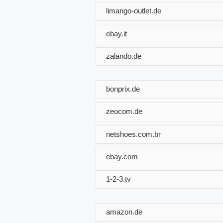
limango-outlet.de
ebay.it
zalando.de
bonprix.de
zeocom.de
netshoes.com.br
ebay.com
1-2-3.tv
amazon.de