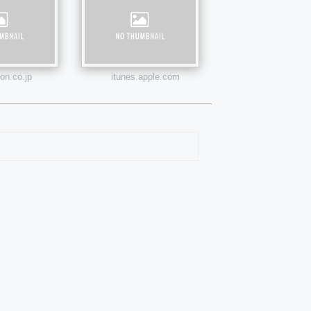
n.co.jp
itunes.apple.com