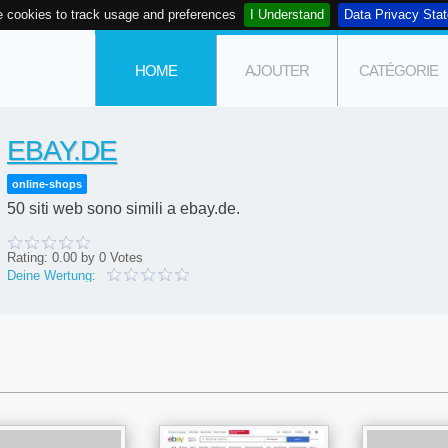
 cookies to track usage and preferences
I Understand
Data Privacy Sta
HOME
AJOUTER
CATÉGORIE
EBAY.DE
online-shops
50 siti web sono simili a ebay.de.
Rating:
0.00
by
0
Votes
Deine Wertung: