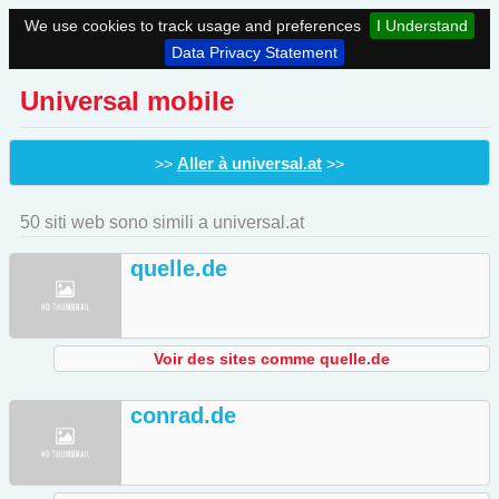
We use cookies to track usage and preferences
I Understand
Data Privacy Statement
Universal mobile
Aller à universal.at
>>
>>
50 siti web sono simili a universal.at
quelle.de
Voir des sites comme quelle.de
conrad.de