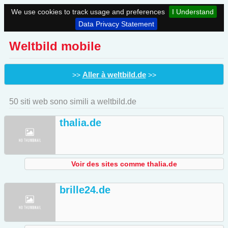
We use cookies to track usage and preferences
I Understand
Data Privacy Statement
Weltbild mobile
Aller à weltbild.de
>>
>>
50 siti web sono simili a weltbild.de
thalia.de
Voir des sites comme thalia.de
brille24.de