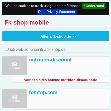
We use cookies to track usage and preferences
I Understand
Data Privacy Statement
Fk-shop mobile
Aller à fk-shop.de
>>
>>
50 siti web sono simili a fk-shop.de
nutrition-discount
Voir des sites comme nutrition-discount.de
tomtop.com