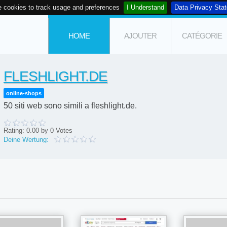
 cookies to track usage and preferences
I Understand
Data Privacy Sta
HOME
AJOUTER
CATÉGORIE
FLESHLIGHT.DE
online-shops
50 siti web sono simili a fleshlight.de.
Rating:
0.00
by
0
Votes
Deine Wertung: