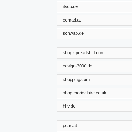
itsco.de
conrad.at
schwab.de
shop.spreadshirt.com
design-3000.de
shopping.com
shop.marieclaire.co.uk
hhv.de
pearl.at