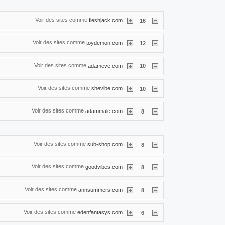
Voir des sites comme
|
fleshjack.com
16
Voir des sites comme
|
toydemon.com
12
Voir des sites comme
|
adameve.com
10
Voir des sites comme
|
shevibe.com
10
Voir des sites comme
|
adammale.com
8
Voir des sites comme
|
sub-shop.com
8
Voir des sites comme
|
goodvibes.com
8
Voir des sites comme
|
annsummers.com
8
Voir des sites comme
|
edenfantasys.com
6