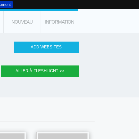
tement
NOUVEAU
INFORMATION