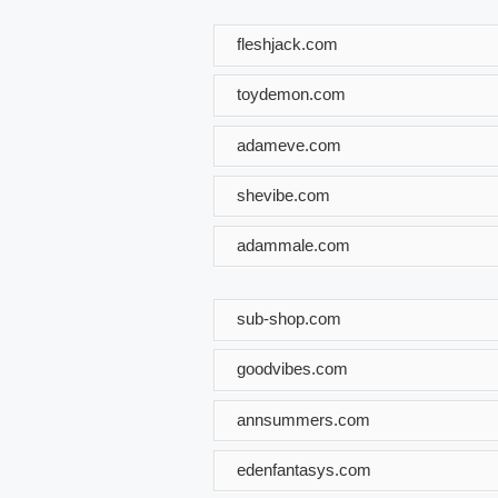
fleshjack.com
toydemon.com
adameve.com
shevibe.com
adammale.com
sub-shop.com
goodvibes.com
annsummers.com
edenfantasys.com