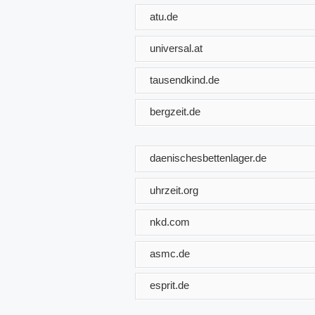
atu.de
universal.at
tausendkind.de
bergzeit.de
daenischesbettenlager.de
uhrzeit.org
nkd.com
asmc.de
esprit.de