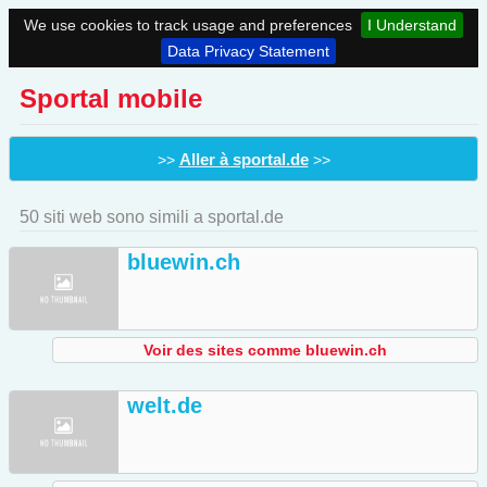
We use cookies to track usage and preferences
I Understand
Data Privacy Statement
Sportal mobile
Aller à sportal.de
>>
>>
50 siti web sono simili a sportal.de
bluewin.ch
Voir des sites comme bluewin.ch
welt.de