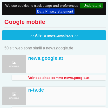
We use cookies to track usage and preferences
I Understand
Data Privacy Statement
Google mobile
Aller à news.google.de
>>
>>
50 siti web sono simili a news.google.de
news.google.at
Voir des sites comme news.google.at
n-tv.de