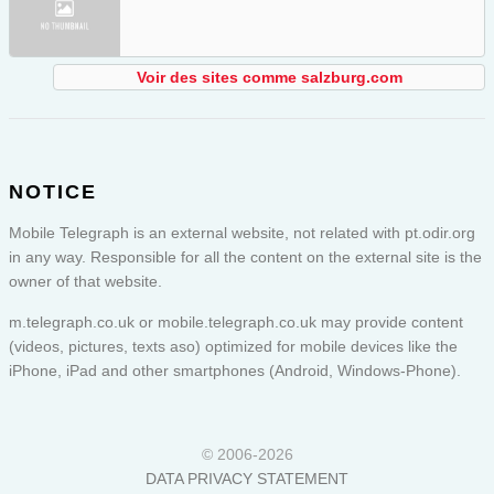
Voir des sites comme salzburg.com
NOTICE
Mobile Telegraph is an external website, not related with pt.odir.org
in any way. Responsible for all the content on the external site is the
owner of that website.
m.telegraph.co.uk or
mobile.telegraph.co.uk
may provide content
(videos, pictures, texts aso) optimized for mobile devices like the
iPhone, iPad and other smartphones (Android, Windows-Phone).
© 2006-2026
DATA PRIVACY STATEMENT