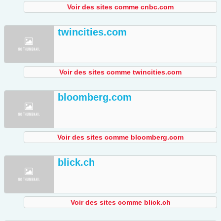
Voir des sites comme cnbc.com
twincities.com
Voir des sites comme twincities.com
bloomberg.com
Voir des sites comme bloomberg.com
blick.ch
Voir des sites comme blick.ch