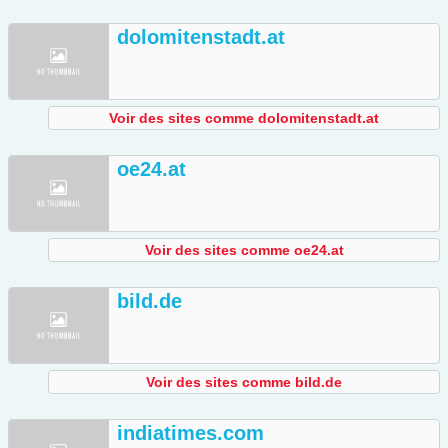
dolomitenstadt.at
Voir des sites comme dolomitenstadt.at
oe24.at
Voir des sites comme oe24.at
bild.de
Voir des sites comme bild.de
indiatimes.com