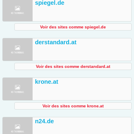
spiegel.de
Voir des sites comme spiegel.de
derstandard.at
Voir des sites comme derstandard.at
krone.at
Voir des sites comme krone.at
n24.de