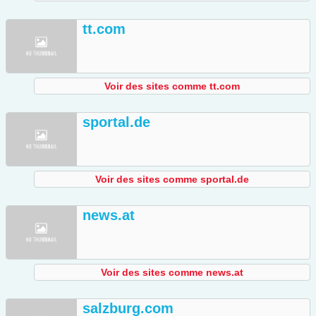
tt.com
Voir des sites comme tt.com
sportal.de
Voir des sites comme sportal.de
news.at
Voir des sites comme news.at
salzburg.com