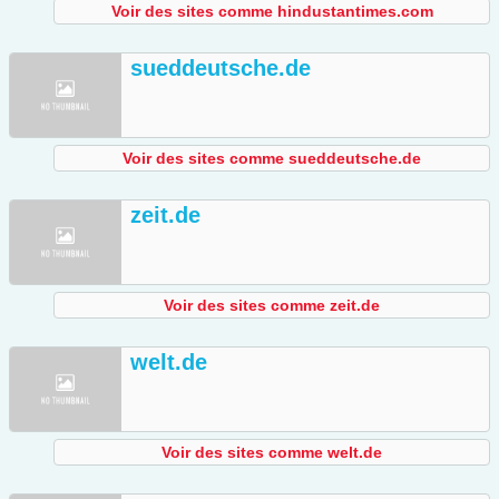
Voir des sites comme hindustantimes.com
sueddeutsche.de
Voir des sites comme sueddeutsche.de
zeit.de
Voir des sites comme zeit.de
welt.de
Voir des sites comme welt.de