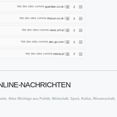
Voir des sites comme
|
guardian.co.uk
2
Voir des sites comme
|
thesun.co.uk
2
Voir des sites comme
|
news.orf.at
2
Voir des sites comme
|
abc.go.com
2
Voir des sites comme
|
interia.pl
2
ONLINE-NACHRICHTEN
te. Alles Wichtige aus Politik, Wirtschaft, Sport, Kultur, Wissenschaft