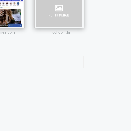
times.com
uol.com.br