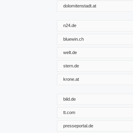
dolomitenstadt.at
n24.de
bluewin.ch
welt.de
stern.de
krone.at
bild.de
tt.com
presseportal.de