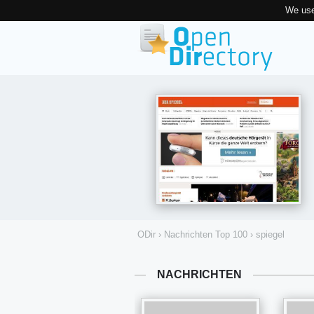
We use
ODir
›
Nachrichten Top 100
›
spiegel
NACHRICHTEN