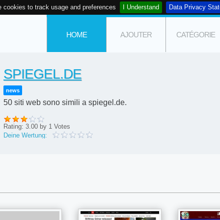
 cookies to track usage and preferences
I Understand
Data Privacy Sta
HOME
AJOUTER
CATÉGORIE
SPIEGEL.DE
news
50 siti web sono simili a spiegel.de.
Rating:
3.00
by
1
Votes
Deine Wertung: