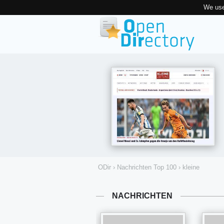
We use
ODir
›
Nachrichten Top 100
›
kleine
NACHRICHTEN