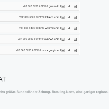
Voir des sites comme
|
golem.de
4
Voir des sites comme
|
latimes.com
4
Voir des sites comme
|
webmd.com
4
Voir des sites comme
|
foxnews.com
4
Voir des sites comme
|
news.google.at
4
AT
ichs größte Bundesländer-Zeitung. Breaking-News, einzigartiger regiona