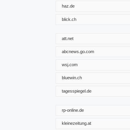
haz.de
blick.ch
att.net
abcnews.go.com
wsj.com
bluewin.ch
tagesspiegel.de
rp-online.de
kleinezeitung.at