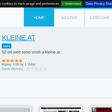
 cookies to track usage and preferences
I Understand
Data Privacy Sta
HOME
AJOUTER
CATÉGORIE
KLEINE.AT
news
50 siti web sono simili a kleine.at.
Rating:
5.00
by
1
Votes
Deine Wertung: