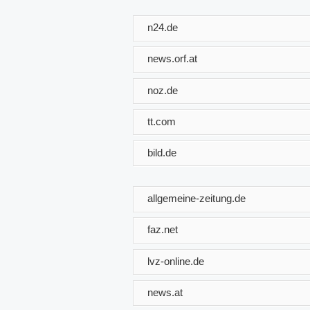
n24.de
news.orf.at
noz.de
tt.com
bild.de
allgemeine-zeitung.de
faz.net
lvz-online.de
news.at