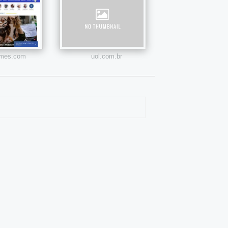
times.com
uol.com.br