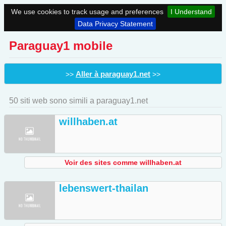
We use cookies to track usage and preferences
I Understand
Data Privacy Statement
Paraguay1 mobile
Aller à paraguay1.net
>>
>>
50 siti web sono simili a paraguay1.net
willhaben.at
Voir des sites comme willhaben.at
lebenswert-thailan