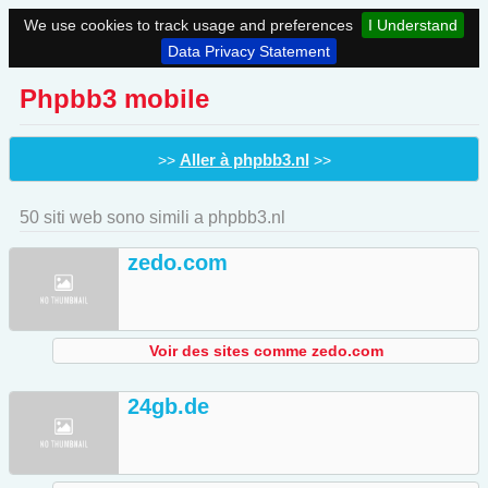
We use cookies to track usage and preferences
I Understand
Data Privacy Statement
Phpbb3 mobile
Aller à phpbb3.nl
>>
>>
50 siti web sono simili a phpbb3.nl
zedo.com
Voir des sites comme zedo.com
24gb.de