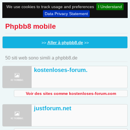
We use cookies to track usage and preferences
I Understand
Data Privacy Statement
Phpbb8 mobile
Aller à phpbb8.de
>>
>>
50 siti web sono simili a phpbb8.de
kostenloses-forum.
Voir des sites comme kostenloses-forum.com
justforum.net