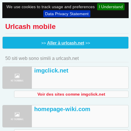
We use cookies to track usage and preferences
I Understand
Data Privacy Statement
Urlcash mobile
Aller à urlcash.net
>>
>>
50 siti web sono simili a urlcash.net
imgclick.net
Voir des sites comme imgclick.net
homepage-wiki.com