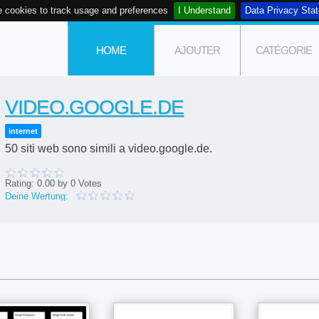
 cookies to track usage and preferences
I Understand
Data Privacy Sta
HOME
AJOUTER
CATÉGORIE
VIDEO.GOOGLE.DE
internet
50 siti web sono simili a video.google.de.
Rating:
0.00
by
0
Votes
Deine Wertung: