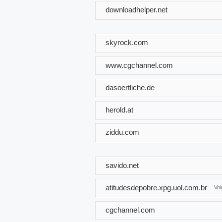
downloadhelper.net
skyrock.com
www.cgchannel.com
dasoertliche.de
herold.at
ziddu.com
savido.net
atitudesdepobre.xpg.uol.com.br
Vo
cgchannel.com