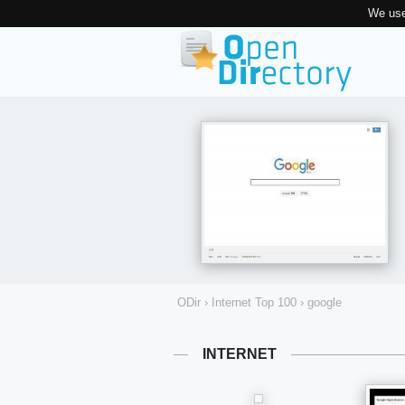
We use
ODir
›
Internet Top 100
›
google
INTERNET