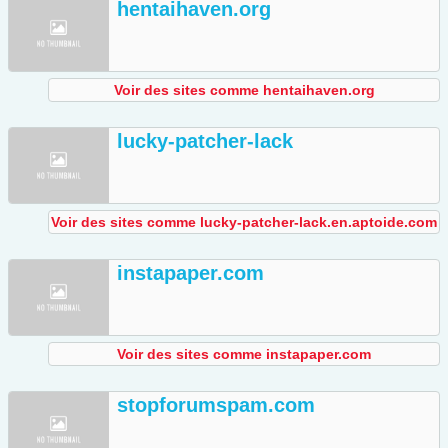
hentaihaven.org
Voir des sites comme hentaihaven.org
lucky-patcher-lack
Voir des sites comme lucky-patcher-lack.en.aptoide.com
instapaper.com
Voir des sites comme instapaper.com
stopforumspam.com