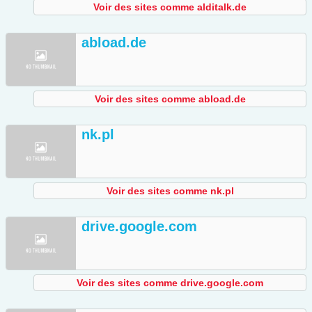
Voir des sites comme alditalk.de
abload.de
Voir des sites comme abload.de
nk.pl
Voir des sites comme nk.pl
drive.google.com
Voir des sites comme drive.google.com