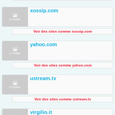
xossip.com
Voir des sites comme xossip.com
yahoo.com
Voir des sites comme yahoo.com
ustream.tv
Voir des sites comme ustream.tv
virgilio.it