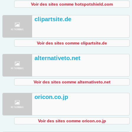
Voir des sites comme hotspotshield.com
clipartsite.de
Voir des sites comme clipartsite.de
alternativeto.net
Voir des sites comme alternativeto.net
oricon.co.jp
Voir des sites comme oricon.co.jp