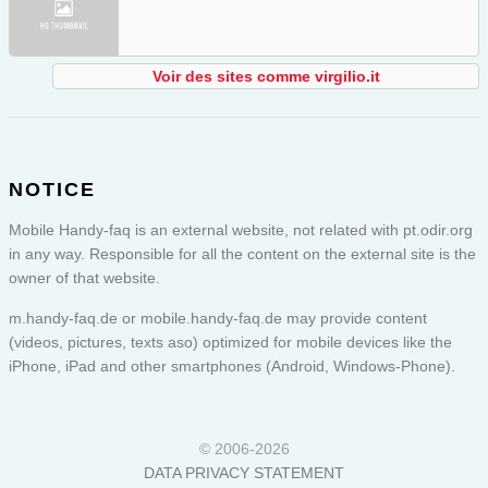
Voir des sites comme virgilio.it
NOTICE
Mobile Handy-faq is an external website, not related with pt.odir.org
in any way. Responsible for all the content on the external site is the
owner of that website.
m.handy-faq.de or
mobile.handy-faq.de
may provide content
(videos, pictures, texts aso) optimized for mobile devices like the
iPhone, iPad and other smartphones (Android, Windows-Phone).
© 2006-2026
DATA PRIVACY STATEMENT