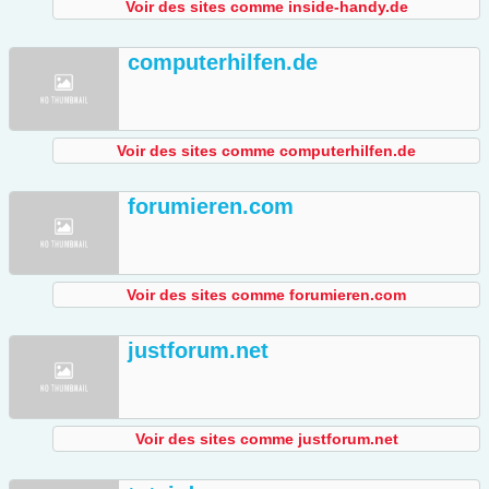
Voir des sites comme inside-handy.de
computerhilfen.de
Voir des sites comme computerhilfen.de
forumieren.com
Voir des sites comme forumieren.com
justforum.net
Voir des sites comme justforum.net