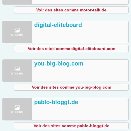
Voir des sites comme motor-talk.de
digital-eliteboard
Voir des sites comme digital-eliteboard.com
you-big-blog.com
Voir des sites comme you-big-blog.com
pablo-bloggt.de
Voir des sites comme pablo-bloggt.de