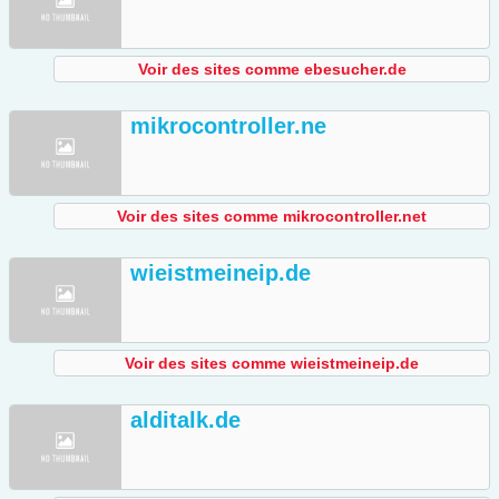
Voir des sites comme ebesucher.de
mikrocontroller.ne
Voir des sites comme mikrocontroller.net
wieistmeineip.de
Voir des sites comme wieistmeineip.de
alditalk.de