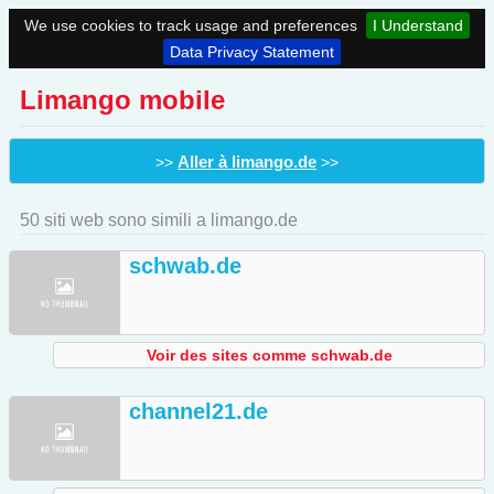
We use cookies to track usage and preferences
I Understand
Data Privacy Statement
Limango mobile
Aller à limango.de
>>
>>
50 siti web sono simili a limango.de
schwab.de
Voir des sites comme schwab.de
channel21.de