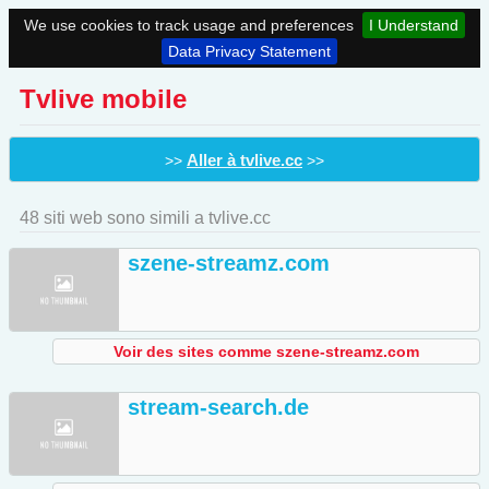
We use cookies to track usage and preferences
I Understand
Data Privacy Statement
Tvlive mobile
Aller à tvlive.cc
>>
>>
48 siti web sono simili a tvlive.cc
szene-streamz.com
Voir des sites comme szene-streamz.com
stream-search.de