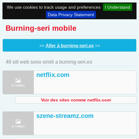
We use cookies to track usage and preferences
I Understand
Data Privacy Statement
Burning-seri mobile
Aller à burning-seri.es
>>
>>
48 siti web sono simili a burning-seri.es
netflix.com
Voir des sites comme netflix.com
szene-streamz.com