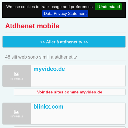
We use cookies to track usage and preferences
I Understand
Data Privacy Statement
Atdhenet mobile
Aller à atdhenet.tv
>>
>>
48 siti web sono simili a atdhenet.tv
myvideo.de
Voir des sites comme myvideo.de
blinkx.com