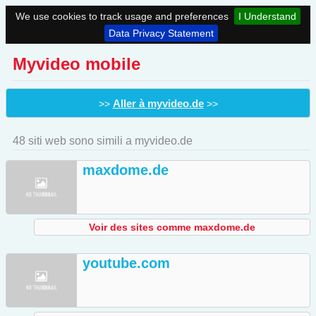
We use cookies to track usage and preferences
I Understand
Data Privacy Statement
Myvideo mobile
Aller à myvideo.de
>>
>>
48 siti web sono simili a myvideo.de
maxdome.de
Voir des sites comme maxdome.de
youtube.com