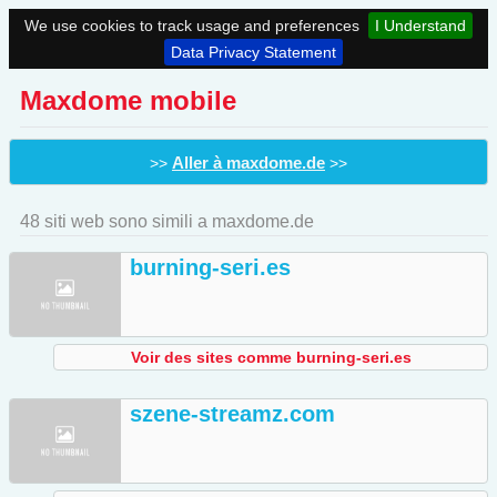
We use cookies to track usage and preferences
I Understand
Data Privacy Statement
Maxdome mobile
Aller à maxdome.de
>>
>>
48 siti web sono simili a maxdome.de
burning-seri.es
Voir des sites comme burning-seri.es
szene-streamz.com