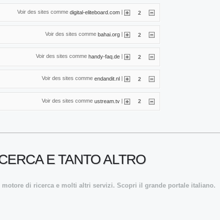
Voir des sites comme
|
digital-eliteboard.com
2
Voir des sites comme
|
bahai.org
2
Voir des sites comme
|
handy-faq.de
2
Voir des sites comme
|
endandit.nl
2
Voir des sites comme
|
ustream.tv
2
RICERCA E TANTO ALTRO
motore di ricerca e molti altri servizi. Scopri il grande portale italiano.