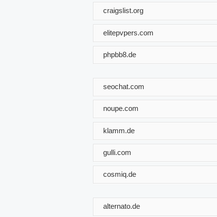
craigslist.org
elitepvpers.com
phpbb8.de
seochat.com
noupe.com
klamm.de
gulli.com
cosmiq.de
alternato.de