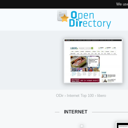
We use
ODir
›
Internet Top 100
›
libero
INTERNET