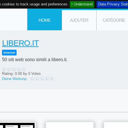
 cookies to track usage and preferences
I Understand
Data Privacy Sta
HOME
AJOUTER
CATÉGORIE
LIBERO.IT
internet
50 siti web sono simili a libero.it.
Rating:
0.00
by
0
Votes
Deine Wertung: