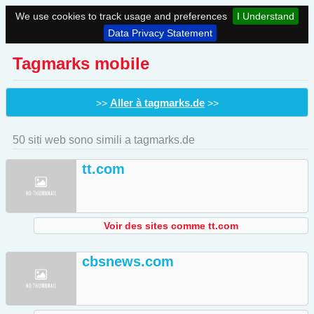
We use cookies to track usage and preferences
I Understand
Data Privacy Statement
Tagmarks mobile
Aller à tagmarks.de
>>
>>
50 siti web sono simili a tagmarks.de
tt.com
Voir des sites comme tt.com
cbsnews.com