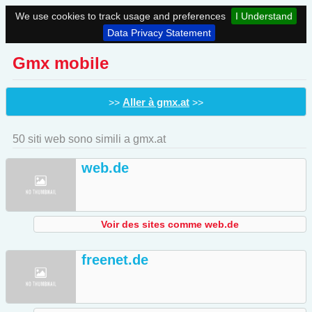
We use cookies to track usage and preferences
I Understand
Data Privacy Statement
Gmx mobile
Aller à gmx.at
>>
>>
50 siti web sono simili a gmx.at
web.de
Voir des sites comme web.de
freenet.de