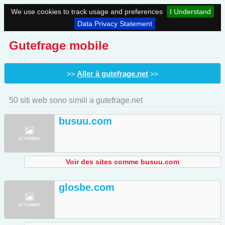
We use cookies to track usage and preferences
I Understand
Data Privacy Statement
Gutefrage mobile
Aller à gutefrage.net
>>
>>
50 siti web sono simili a gutefrage.net
busuu.com
Voir des sites comme busuu.com
glosbe.com