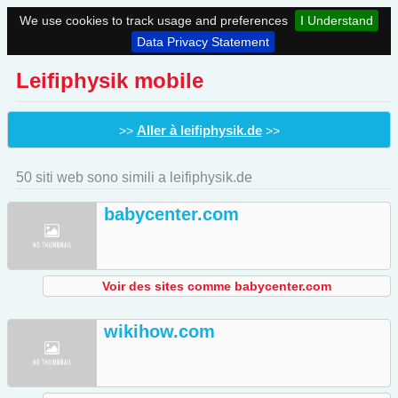
We use cookies to track usage and preferences
I Understand
Data Privacy Statement
Leifiphysik mobile
Aller à leifiphysik.de
>>
>>
50 siti web sono simili a leifiphysik.de
babycenter.com
Voir des sites comme babycenter.com
wikihow.com