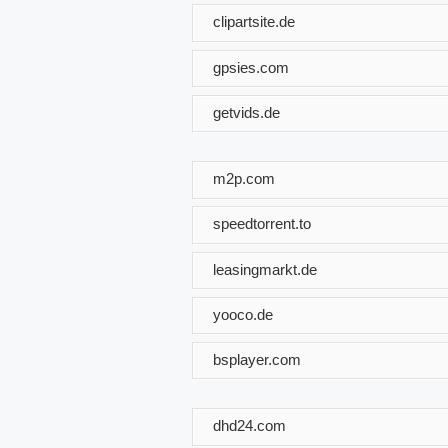
clipartsite.de
gpsies.com
getvids.de
m2p.com
speedtorrent.to
leasingmarkt.de
yooco.de
bsplayer.com
dhd24.com