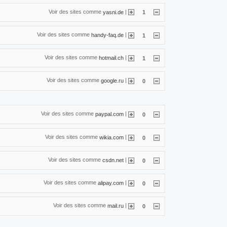
Voir des sites comme
|
yasni.de
1
Voir des sites comme
|
handy-faq.de
1
Voir des sites comme
|
hotmail.ch
1
Voir des sites comme
|
google.ru
0
Voir des sites comme
|
paypal.com
0
Voir des sites comme
|
wikia.com
0
Voir des sites comme
|
csdn.net
0
Voir des sites comme
|
alipay.com
0
Voir des sites comme
|
mail.ru
0