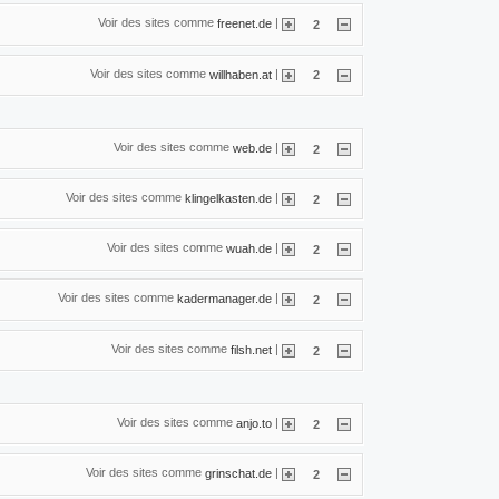
Voir des sites comme
|
freenet.de
2
Voir des sites comme
|
willhaben.at
2
Voir des sites comme
|
web.de
2
Voir des sites comme
|
klingelkasten.de
2
Voir des sites comme
|
wuah.de
2
Voir des sites comme
|
kadermanager.de
2
Voir des sites comme
|
filsh.net
2
Voir des sites comme
|
anjo.to
2
Voir des sites comme
|
grinschat.de
2