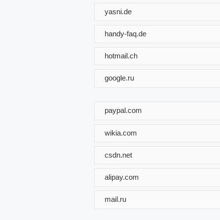
yasni.de
handy-faq.de
hotmail.ch
google.ru
paypal.com
wikia.com
csdn.net
alipay.com
mail.ru