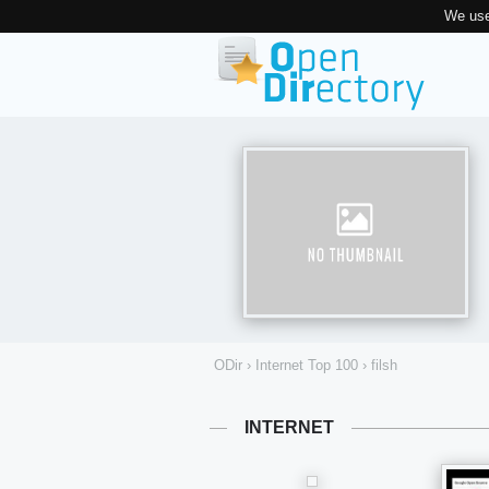
We use
ODir
›
Internet Top 100
›
filsh
INTERNET