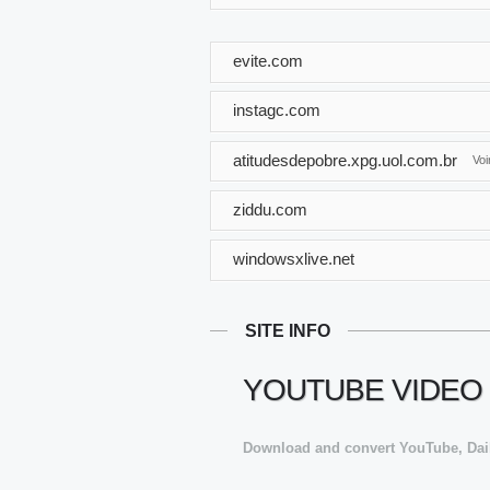
evite.com
instagc.com
atitudesdepobre.xpg.uol.com.br
Vo
ziddu.com
windowsxlive.net
SITE INFO
YOUTUBE VIDEO 
Download and convert YouTube, Daily