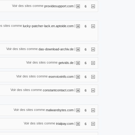
Voir des sites comme
|
providesupport.com
6
des sites comme
|
lucky-patcher-lack.en.aptoide.com
6
Voir des sites comme
|
das-download-archiv.de
6
Voir des sites comme
|
getvids.de
6
Voir des sites comme
|
eserviceinfo.com
6
Voir des sites comme
|
constantcontact.com
6
Voir des sites comme
|
malwarebytes.com
6
Voir des sites comme
|
trialpay.com
6