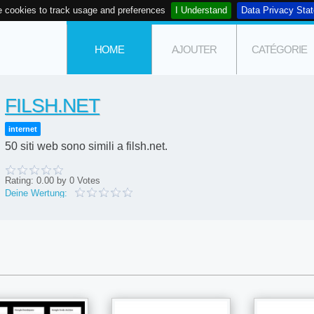
 cookies to track usage and preferences
I Understand
Data Privacy Sta
HOME
AJOUTER
CATÉGORIE
FILSH.NET
internet
50 siti web sono simili a filsh.net.
Rating:
0.00
by
0
Votes
Deine Wertung: