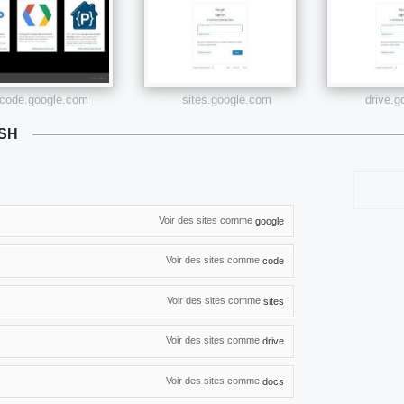
code.google.com
sites.google.com
drive.
LSH
Voir des sites comme
google
Voir des sites comme
code
Voir des sites comme
sites
Voir des sites comme
drive
Voir des sites comme
docs