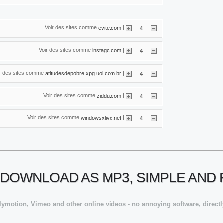
Voir des sites comme
|
evite.com
4
Voir des sites comme
|
instagc.com
4
ir des sites comme
|
atitudesdepobre.xpg.uol.com.br
4
Voir des sites comme
|
ziddu.com
4
Voir des sites comme
|
windowsxlive.net
4
DOWNLOAD AS MP3, SIMPLE AND 
motion, Vimeo and other online videos - no annoying software, directl