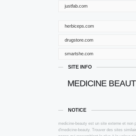
justfab.com
herbiceps.com
drugstore.com
smartshe.com
SITE INFO
MEDICINE BEAUT
NOTICE
medicine-beauty est un site externe et non p
d'medicine-beauty. Trouver des sites similai