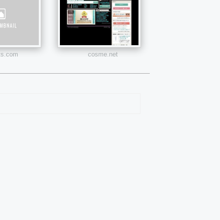
ts.com
cosme.net