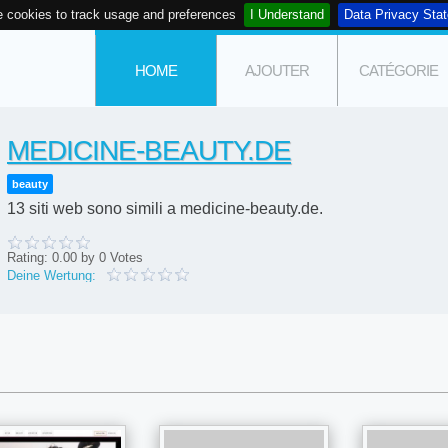
 cookies to track usage and preferences
I Understand
Data Privacy Sta
HOME
AJOUTER
CATÉGORIE
MEDICINE-BEAUTY.DE
beauty
13 siti web sono simili a medicine-beauty.de.
Rating:
0.00
by
0
Votes
Deine Wertung: