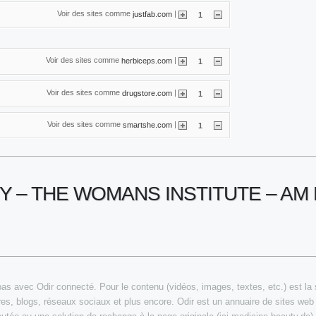
Voir des sites comme
|
justfab.com
1
Voir des sites comme
|
herbiceps.com
1
Voir des sites comme
|
drugstore.com
1
Voir des sites comme
|
smartshe.com
1
Y – THE WOMANS INSTITUTE – A
as avec Odir connecté. Pour le contenu (vidéos, images, textes, etc.) est la se
res, blogs, réseaux sociaux et plus encore. Odir est un annuaire de sites web 