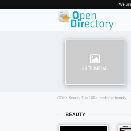
We use
ODir
›
Beauty Top 100
›
medicine-beauty
BEAUTY