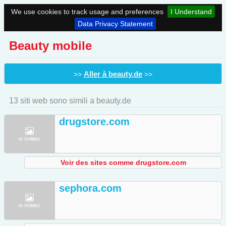
We use cookies to track usage and preferences
I Understand
Data Privacy Statement
Beauty mobile
Aller à beauty.de
>>
>>
13 siti web sono simili a beauty.de
drugstore.com
Voir des sites comme drugstore.com
sephora.com