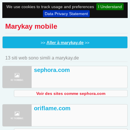
We use cookies to track usage and preferences
I Understand
Data Privacy Statement
Marykay mobile
Aller à marykay.de
>>
>>
13 siti web sono simili a marykay.de
sephora.com
Voir des sites comme sephora.com
oriflame.com