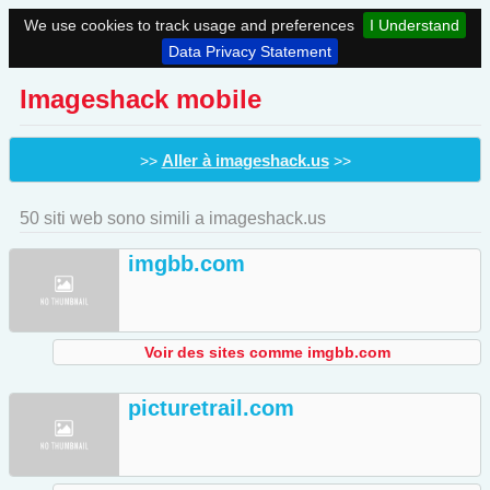
We use cookies to track usage and preferences
I Understand
Data Privacy Statement
Imageshack mobile
Aller à imageshack.us
>>
>>
50 siti web sono simili a imageshack.us
imgbb.com
Voir des sites comme imgbb.com
picturetrail.com