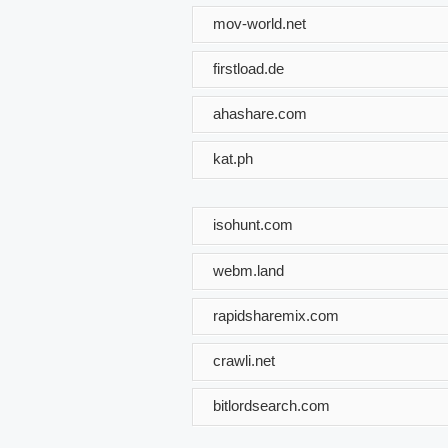
mov-world.net
firstload.de
ahashare.com
kat.ph
isohunt.com
webm.land
rapidsharemix.com
crawli.net
bitlordsearch.com