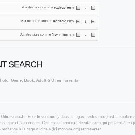
Voir des sites comme
|
eagleget.com
2
Voir des sites comme
|
mediafire.com
2
Voir des sites comme
|
flower-blog.org
2
T SEARCH
hoto, Game, Book, Adult & Other Torrents
dir connecté. Pour le contenu (vidéos, images, textes, etc.) est la seule resp
 sociaux et plus encore. Odir est un annuaire de sites web qui peuvent être aj
e rechange à la page originale (ici monova.org) représenter.