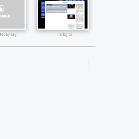
atebay.org
rarbg.to