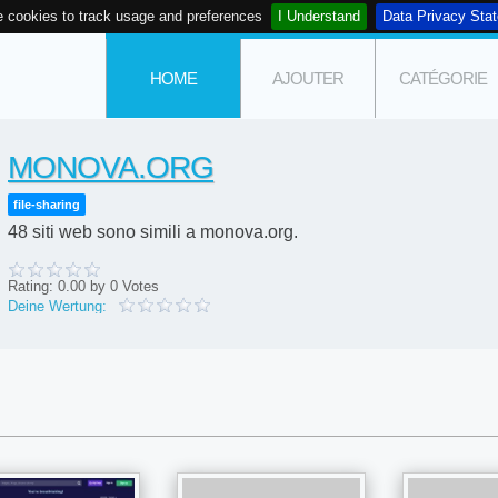
 cookies to track usage and preferences
I Understand
Data Privacy Sta
HOME
AJOUTER
CATÉGORIE
MONOVA.ORG
file-sharing
48 siti web sono simili a monova.org.
Rating:
0.00
by
0
Votes
Deine Wertung: