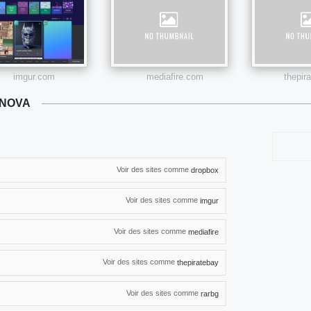
imgur.com
mediafire.com
thepir
ONOVA
Voir des sites comme
dropbox
Voir des sites comme
imgur
Voir des sites comme
mediafire
Voir des sites comme
thepiratebay
Voir des sites comme
rarbg