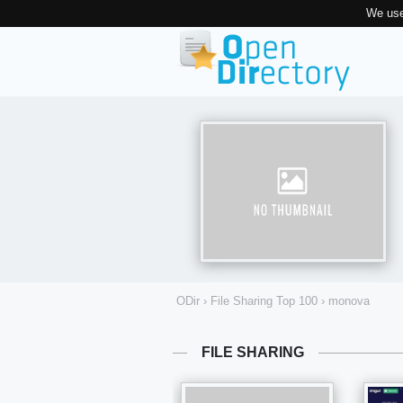
We use
ODir
›
File Sharing Top 100
›
monova
FILE SHARING