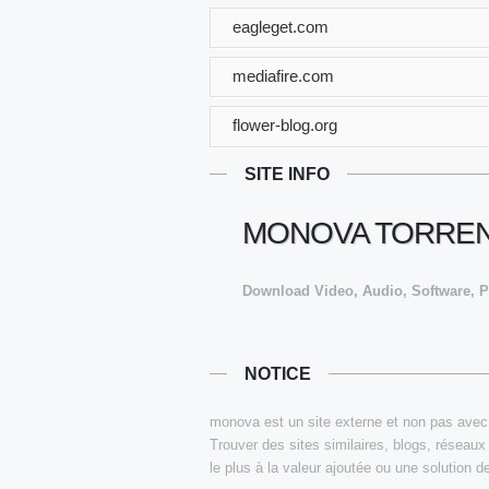
eagleget.com
mediafire.com
flower-blog.org
SITE INFO
MONOVA TORREN
Download Video, Audio, Software, P
NOTICE
monova est un site externe et non pas avec O
Trouver des sites similaires, blogs, réseaux
le plus à la valeur ajoutée ou une solution d