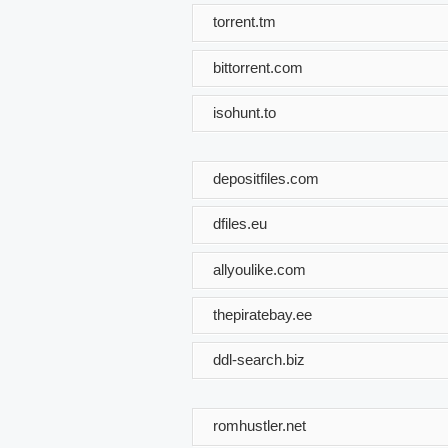
torrent.tm
bittorrent.com
isohunt.to
depositfiles.com
dfiles.eu
allyoulike.com
thepiratebay.ee
ddl-search.biz
romhustler.net