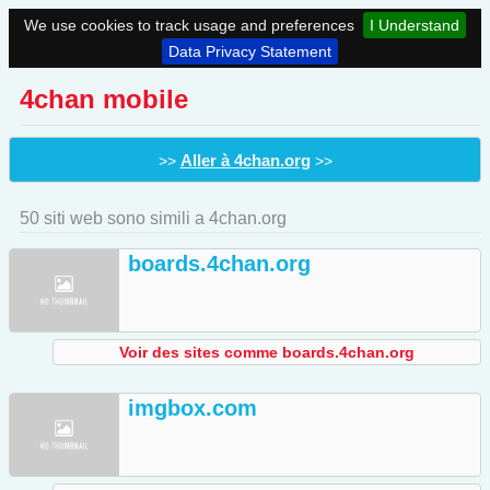
We use cookies to track usage and preferences
I Understand
Data Privacy Statement
4chan mobile
Aller à 4chan.org
>>
>>
50 siti web sono simili a 4chan.org
boards.4chan.org
Voir des sites comme boards.4chan.org
imgbox.com