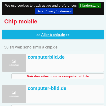
We use cookies to track usage and preferences
I Understand
Data Privacy Statement
Chip mobile
Aller à chip.de
>>
>>
50 siti web sono simili a chip.de
computerbild.de
Voir des sites comme computerbild.de
computer-bild.de