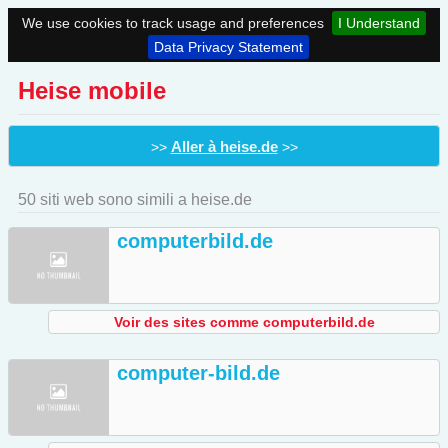
We use cookies to track usage and preferences
I Understand
Data Privacy Statement
Heise mobile
Aller à heise.de
>>
>>
50 siti web sono simili a heise.de
computerbild.de
Voir des sites comme computerbild.de
computer-bild.de