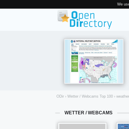
We use
ODir
›
Wetter / Webcams Top 100
›
weathe
WETTER / WEBCAMS