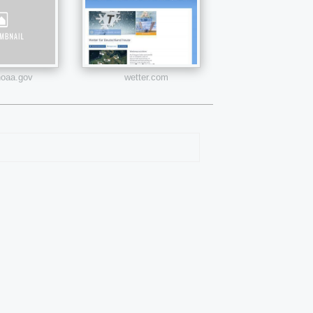
oaa.gov
wetter.com