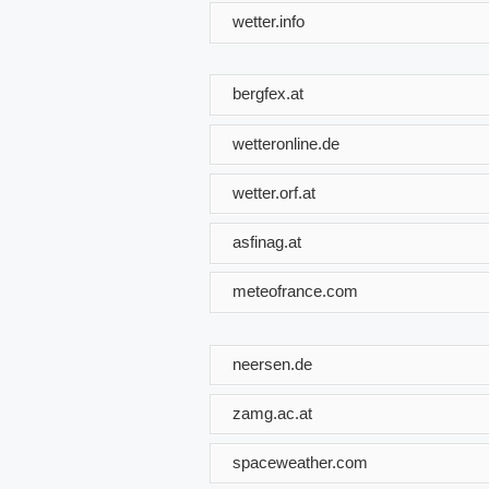
wetter.info
bergfex.at
wetteronline.de
wetter.orf.at
asfinag.at
meteofrance.com
neersen.de
zamg.ac.at
spaceweather.com