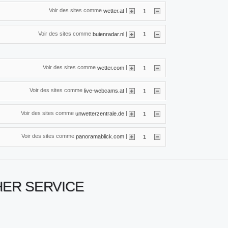
Voir des sites comme
|
wetter.at
1
Voir des sites comme
|
buienradar.nl
1
Voir des sites comme
|
wetter.com
1
Voir des sites comme
|
live-webcams.at
1
Voir des sites comme
|
unwetterzentrale.de
1
Voir des sites comme
|
panoramablick.com
1
HER SERVICE