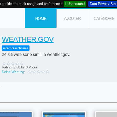
 cookies to track usage and preferences
I Understand
Data Privacy Sta
HOME
AJOUTER
CATÉGORIE
WEATHER.GOV
weather-webcams
24 siti web sono simili a weather.gov.
Rating:
0.00
by
0
Votes
Deine Wertung:
r