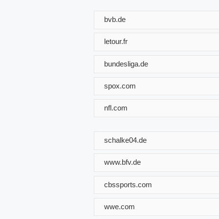
bvb.de
letour.fr
bundesliga.de
spox.com
nfl.com
schalke04.de
www.bfv.de
cbssports.com
wwe.com