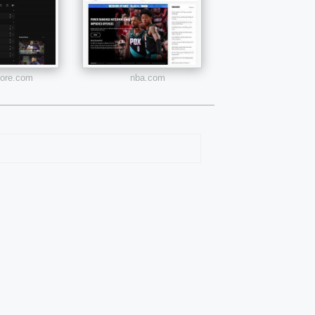
core.com
nba.com