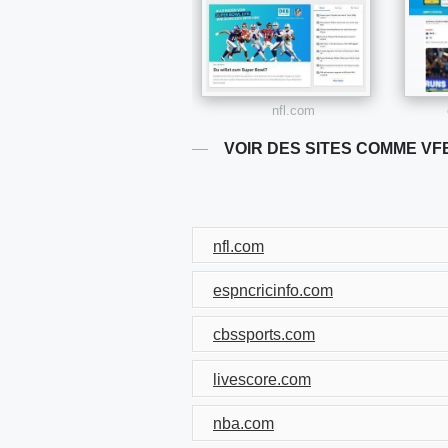
nfl.com
VOIR DES SITES COMME VF
nfl.com
espncricinfo.com
cbssports.com
livescore.com
nba.com