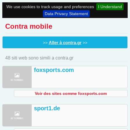
We use cookies to track usage and preferences
I Understand
Data Privacy Statement
Contra mobile
Aller à contra.gr
>>
>>
48 siti web sono simili a contra.gr
foxsports.com
Voir des sites comme foxsports.com
sport1.de