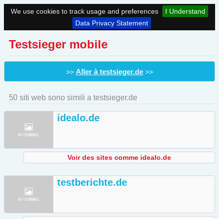
We use cookies to track usage and preferences
I Understand
Data Privacy Statement
Testsieger mobile
Aller à testsieger.de
>>
>>
50 siti web sono simili a testsieger.de
idealo.de
Voir des sites comme idealo.de
testberichte.de