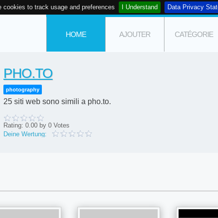
 cookies to track usage and preferences
I Understand
Data Privacy Sta
HOME
AJOUTER
CATÉGORIE
PHO.TO
photography
25 siti web sono simili a pho.to.
Rating:
0.00
by
0
Votes
Deine Wertung: