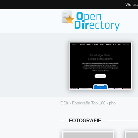
We use
ODir
›
Fotografie Top 100
›
pho
FOTOGRAFIE