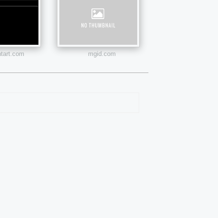
ntart.com
mgid.com