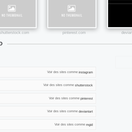
shutterstock.com
pinterest.com
devia
O
Voir des sites comme
instagram
Voir des sites comme
shutterstock
Voir des sites comme
pinterest
Voir des sites comme
deviantart
Voir des sites comme
mgid