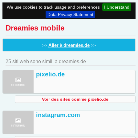
We use cookies to track usage and preferences
I Understand
Data Privacy Statement
Dreamies mobile
Aller à dreamies.de
>>
>>
25 siti web sono simili a dreamies.de
pixelio.de
Voir des sites comme pixelio.de
instagram.com