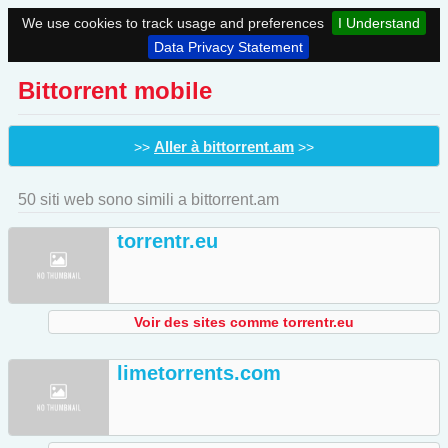
We use cookies to track usage and preferences
I Understand
Data Privacy Statement
Bittorrent mobile
Aller à bittorrent.am
>>
>>
50 siti web sono simili a bittorrent.am
torrentr.eu
Voir des sites comme torrentr.eu
limetorrents.com